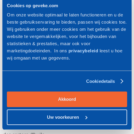
Cookies op geveke.com
Om onze website optimaal te laten functioneren en u de
beste gebruikservaring te bieden, passen wij cookies toe.
Wij gebruiken onder meer cookies om het gebruik van de
website te vergemakkelijken, voor het bijhouden van
statistieken & prestaties, maar ook voor
marketingdoeleinden. In ons
privacybeleid
leest u hoe
wij omgaan met uw gegevens.
Cookiedetails
Des besoins spécifiques ?
Akkoord
Kracht peut concevoir des
pompes sur mesure
.
L’entreprise a déjà fourni des solutions pour la
Uw voorkeuren
lubrification des boîtes de vitesses d’éoliennes, des
moteurs diesel bi-carburant, et pour l’intégration dans