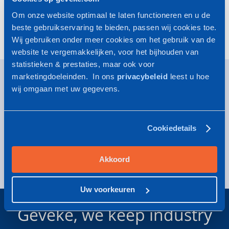
Site renouvelé de Geveke
Om onze website optimaal te laten functioneren en u de
La pompe à rotor noyé Nikkiso Non-Seal (CMP)
beste gebruikservaring te bieden, passen wij cookies toe.
Wij gebruiken onder meer cookies om het gebruik van de
website te vergemakkelijken, voor het bijhouden van
statistieken & prestaties, maar ook voor
marketingdoeleinden. In ons
privacybeleid
leest u hoe
Geveke YouTube
Geveke Facebook
Footer.SocialMedia.Icon.Linke
wij omgaan met uw gegevens.
Cookiedetails
Obtenir l'information?
S'abonner
Akkoord
Uw voorkeuren
Geveke, we keep industry