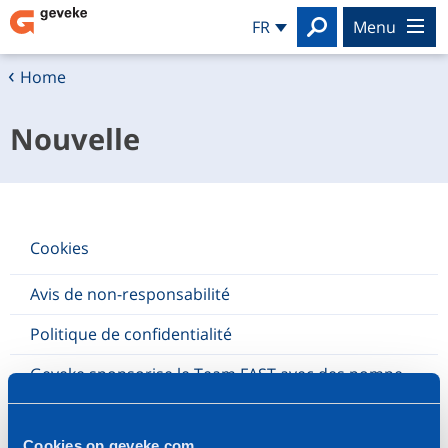
Search
FR
menu
Home
Nouvelle
Cookies
Avis de non-responsabilité
Politique de confidentialité
Geveke sponsorise le Team FAST avec des pompes Lewa
We keep industry running!
Cookies op geveke.com