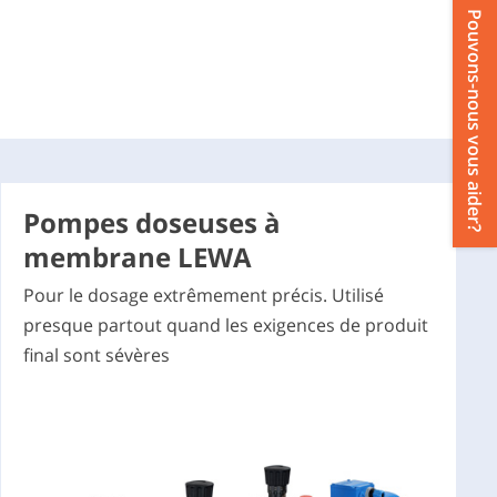
P
u
v
o
n
s
-
n
o
u
s
v
o
u
s
a
i
d
e
r
o
?
Pompes doseuses à
membrane LEWA
Pour le dosage extrêmement précis. Utilisé
presque partout quand les exigences de produit
final sont sévères