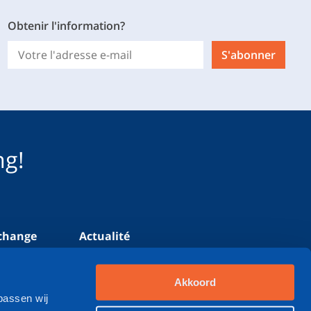
Obtenir l'information?
S'abonner
ng!
echange
Actualité
ur pompes
Contact
Akkoord
passen wij