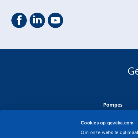
Geveke YouTube
Geveke Facebook
Footer.SocialMedia.Icon.LinkedIn
Ge
Pompes
Industries
Cookies op geveke.com
Om onze website optimaal t