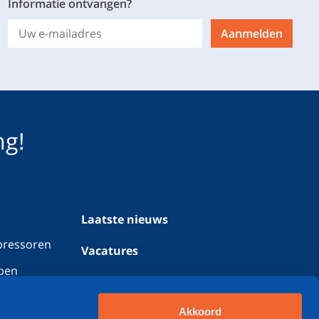
Informatie ontvangen?
Aanmelden
ng!
Laatste nieuws
pressoren
Vacatures
pen
Werken bij Geveke
Contact
Akkoord