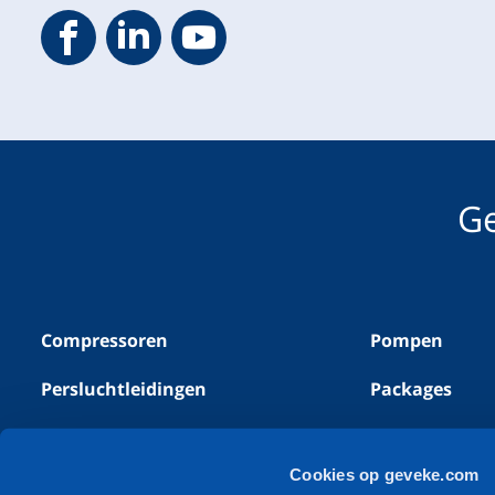
Geveke YouTube
Geveke Facebook
Footer.SocialMedia.Icon.LinkedIn
Ge
Compressoren
Pompen
Persluchtleidingen
Packages
Stikstofgeneratoren
Alle producte
Cookies op geveke.com
Perslucht meet- &