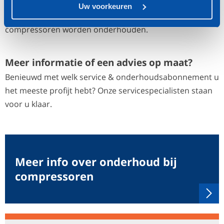
onderhoudsabonnement voor het onderhoud op
Uw voorkeuren
meerdere locaties af te sluiten, waarbij alle merken
compressoren worden onderhouden.
Meer informatie of een advies op maat?
Benieuwd met welk service & onderhoudsabonnement u
het meeste profijt hebt? Onze servicespecialisten staan
voor u klaar.
Meer info over onderhoud bij
compressoren