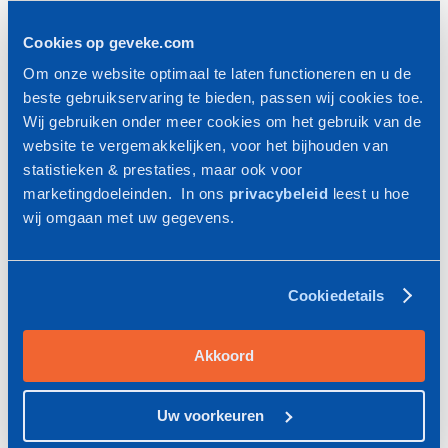
te wekken. Geveke adviseerde een grote
turbocompressor voor de basislast. Richard:
Cookies op geveke.com
"Turbocompressoren zijn prijzig in aanschaf, maar het
Om onze website optimaal te laten functioneren en u de
advies was financieel degelijk en begrijpelijk
beste gebruikservaring te bieden, passen wij cookies toe.
onderbouwd. Dat hielp ons bij het nemen van de
Wij gebruiken onder meer cookies om het gebruik van de
website te vergemakkelijken, voor het bijhouden van
beslissing." Dat het de juiste beslissing is geweest toont
statistieken & prestaties, maar ook voor
het nieuwe energiemonitoringsysteem CAEMS aan:
marketingdoeleinden. In ons
privacybeleid
leest u hoe
Schotte scoort regelmatig 'best in class' als het gaat om
wij omgaan met uw gegevens.
energieverbruik per kubieke meter perslucht. Bovendien
wordt het koelwater van de turbocompressor gebruikt
voor het verwarmen van tien technische ruimtes. En op
Cookiedetails
het dak liggen maar liefst 3.500 zonnepanelen die ook
een flink deel van de energiebehoefte vervullen. "We zijn
Akkoord
voortdurend bezig om met minder energie te
produceren, dat blijft ook in de nieuwe fabriek een
Uw voorkeuren
uitdaging", besluit Richard.