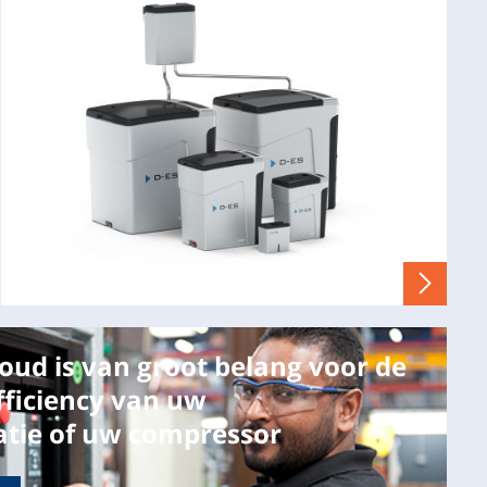
oud is van groot belang voor de
fficiency van uw
latie of uw compressor