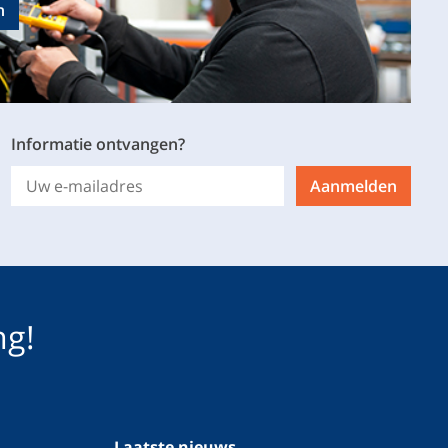
n
Informatie ontvangen?
Aanmelden
ng!
Laatste nieuws