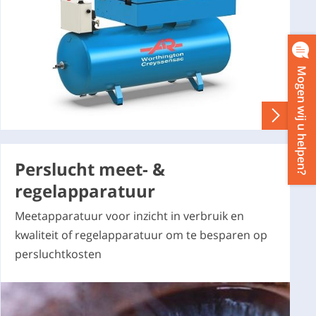
M
g
e
n
w
i
j
u
h
e
l
p
e
n
o
?
Perslucht meet- &
regelapparatuur
Meetapparatuur voor inzicht in verbruik en
kwaliteit of regelapparatuur om te besparen op
persluchtkosten