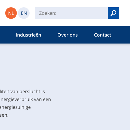
NL
EN
Zoeken
Industrieën
Over ons
Contact
teit van perslucht is
 energieverbruik van een
energiezuinige
sen.