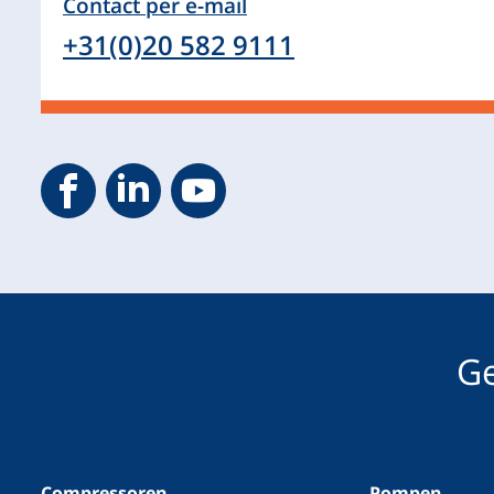
Contact per e-mail
+31(0)20 582 9111
Geveke YouTube
Geveke Facebook
Footer.SocialMedia.Icon.LinkedIn
Ge
Compressoren
Pompen