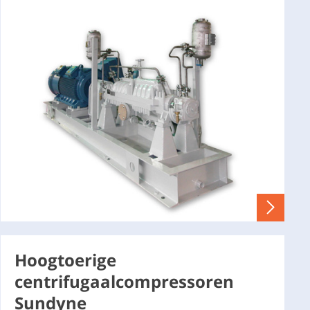
Hoogtoerige
centrifugaalcompressoren
Sundyne