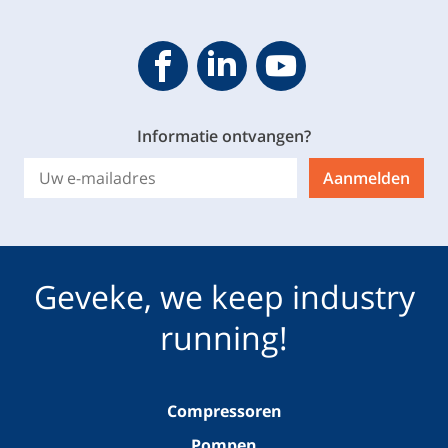
Geveke YouTube
Geveke Facebook
Footer.SocialMedia.Icon.Linke
Informatie ontvangen?
Aanmelden
Geveke, we keep industry
running!
Compressoren
Pompen