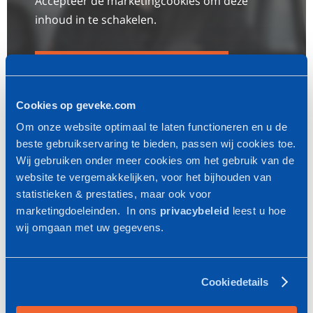
Accepteer de marketingcookies om deze
inhoud in te schakelen.
Wijzig hier uw cookievoorkeuren
Check de actuele vacatures
Cookies op geveke.com
Servicemonteur is slechts een van de functies die wij
Om onze website optimaal te laten functioneren en u de
momenteel uit hebben staan.
Check deze pagina voor
beste gebruikservaring te bieden, passen wij cookies toe.
alle actuele vacatures.
Wij gebruiken onder meer cookies om het gebruik van de
website te vergemakkelijken, voor het bijhouden van
Wil je meer weten over bepaalde vacatures? Neem dan
statistieken & prestaties, maar ook voor
contact op met
Linda Spolders
. Zij kan je alles vertellen
marketingdoeleinden. In ons
privacybeleid
leest u hoe
over de beschikbare vacatures.
wij omgaan met uw gegevens.
Meer weten over deze job?
Cookiedetails