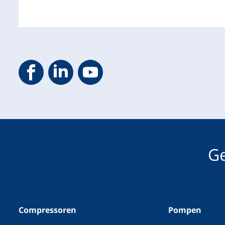
Geveke YouTube
Geveke Facebook
Footer.SocialMedia.Icon.LinkedIn
Ge
Compressoren
Pompen