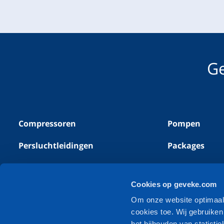
Ge
Compressoren
Pompen
Persluchtleidingen
Packages
Stikstofgeneratoren
Alle producte
Cookies op geveke.com
Perslucht meet- &
regelapparatuur
Om onze website optimaal t
cookies toe. Wij gebruike
het bijhouden van statist