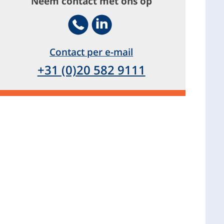
Neem contact met ons op
Telephone
Footer.SocialMedia.Icon.LinkedIn
Contact per e-mail
+31 (0)20 582 9111