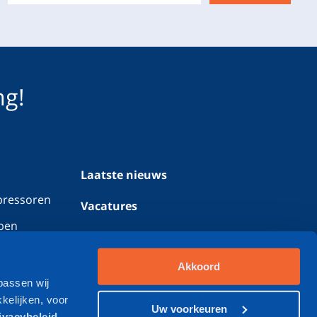
ng!
Laatste nieuws
pressoren
Vacatures
pen
Werken bij Geveke
Contact
Akkoord
passen wij
kelijken, voor
Uw voorkeuren
ivacybeleid