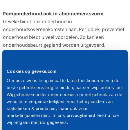
Pomponderhoud ook in abonnementsvorm
Geveke biedt ook onderhoud in
onderhoudsovereenkomsten aan. Periodiek, preventief
onderhoud biedt u veel voordelen. Zo kan een
onderhoudsbeurt gepland worden uitgevoerd.
Daarnaast voorkomt periodieke controle ernstige
schade aan uw pompen en dus aan uw productieproces.
De kans op een eventuele uitval van uw installatie wordt
Cookies op geveke.com
daardoor tot een minimum beperkt.
Om onze website optimaal te laten functioneren en u de
beste gebruikservaring te bieden, passen wij cookies toe.
In beginsel bieden wij u drie vormen van
Wij gebruiken onder meer cookies om het gebruik van de
onderhoudsovereenkomst: inspecties, preventief en
website te vergemakkelijken, voor het bijhouden van
preventief & correctief onderhoud. Maar eigenlijk zijn de
statistieken & prestaties, maar ook voor
mogelijkheden onbegrensd, want een custom made
marketingdoeleinden. In ons
privacybeleid
leest u hoe
wij omgaan met uw gegevens.
overeenkomst, geheel toegesneden op uw