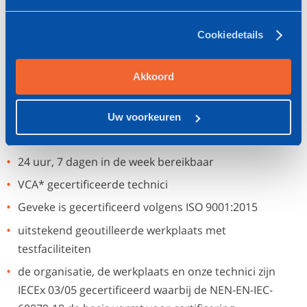
bedrijfssituatie, behoort ook tot de mogelijkheden. De
inhoud van de genoemde overeenkomsten is
Cookiedetails
verschillend. Maar voor alle contractvormen geldt dat de
werkzaamheden tegen een vast tarief en gedurende een
vooraf gedefinieerde periode worden uitgevoerd.
Akkoord
Onze uitgangspunten voor service en onderhoud
Uw voorkeuren
een flexibele, gespecialiseerde serviceorganisatie
24 uur, 7 dagen in de week bereikbaar
VCA* gecertificeerde technici
Geveke is gecertificeerd volgens ISO 9001:2015
uitstekend geoutilleerde werkplaats met
testfaciliteiten
de organisatie, de werkplaats en onze technici zijn
IECEx 03/05 gecertificeerd waarbij de NEN-EN-IEC-