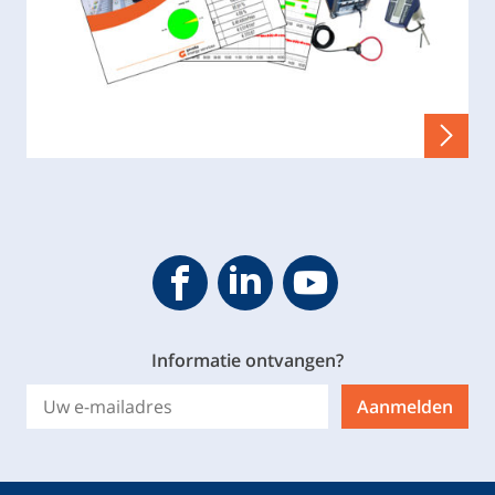
Geveke YouTube
Geveke Facebook
Footer.SocialMedia.Icon.Linke
Informatie ontvangen?
Aanmelden