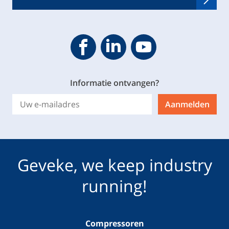
Geveke YouTube
Geveke Facebook
Footer.SocialMedia.Icon.Linke
Informatie ontvangen?
Aanmelden
Geveke, we keep industry
running!
Compressoren