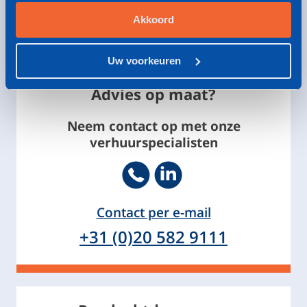
Farmacie & Personal care
Metaal
Akkoord
Rubber & Kunststof
Hout, Papier & Karton
Uw voorkeuren
Advies op maat?
Neem contact op met onze
verhuurspecialisten
Telephone
Footer.SocialMedia.Icon.Li
Contact per e-mail
+31 (0)20 582 9111