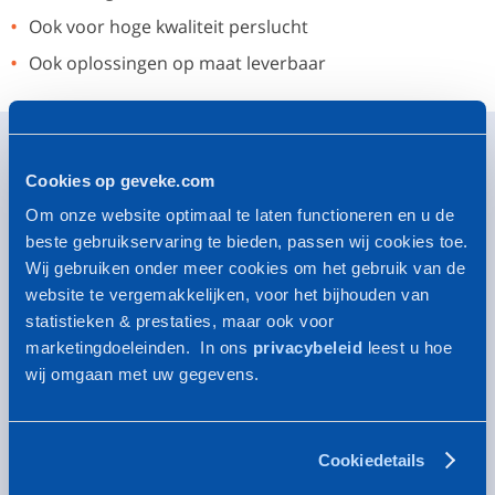
Ook voor hoge kwaliteit perslucht
Ook oplossingen op maat leverbaar
Normen & certificering
Cookies op geveke.com
Afhankelijk van uw toepassing:
Om onze website optimaal te laten functioneren en u de
ISO 8573:1-2010 – voor de kwaliteit van uw perslucht
beste gebruikservaring te bieden, passen wij cookies toe.
BCAS/BRC - richtlijnen voor voedselveiligheid bij het
Wij gebruiken onder meer cookies om het gebruik van de
gebruik van perslucht
website te vergemakkelijken, voor het bijhouden van
Geveke is ISO 9001:2015 & VCA* gecertificeerd
statistieken & prestaties, maar ook voor
marketingdoeleinden. In ons
privacybeleid
leest u hoe
Markten
wij omgaan met uw gegevens.
Chemie & Petrochemie
Olie & Gas
Voeding
Ziekenhuizen & Gezondheidszorg
Cookiedetails