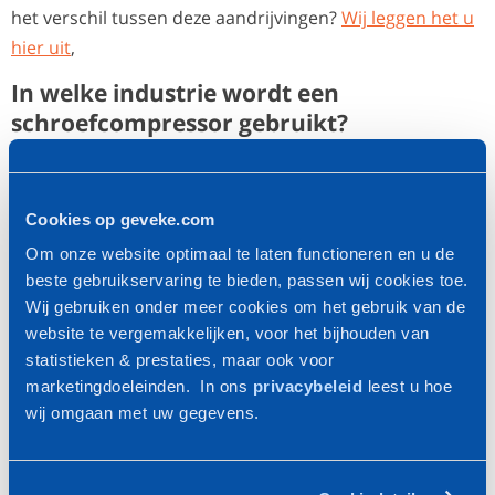
het verschil tussen deze aandrijvingen?
Wij leggen het u
hier uit
,
In welke industrie wordt een
schroefcompressor gebruikt?
Voedingsindustrie.
En waar moet perslucht in de
voeding aan voldoen?
Wat zijn de potentiële risico's bij
Cookies op geveke.com
het gebruik van perlsucht in de voedingsindustrie?
Om onze website optimaal te laten functioneren en u de
Ook bij het gebruik van olievrije compressoren?
U
beste gebruikservaring te bieden, passen wij cookies toe.
leest het in de infographic
.
Wij gebruiken onder meer cookies om het gebruik van de
Metaalindustrie
website te vergemakkelijken, voor het bijhouden van
Kunststof & Rubberindustrie
statistieken & prestaties, maar ook voor
marketingdoeleinden. In ons
privacybeleid
leest u hoe
Chemische en Petrochemische industrie
wij omgaan met uw gegevens.
Onderhoud schroefcompressor