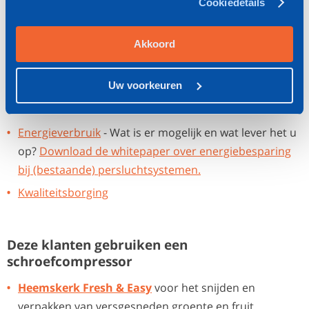
Cookiedetails
Zo blijft een schroefcompressor zorgeloos werken
Advies
Akkoord
Onderhoud & Service
Preventief onderhoud in abonnementsvorm
Uw voorkeuren
Onderdelen
Energieverbruik
- Wat is er mogelijk en wat lever het u
op?
Download de whitepaper over energiebesparing
bij (bestaande) persluchtsystemen.
Kwaliteitsborging
Deze klanten gebruiken een
schroefcompressor
Heemskerk Fresh & Easy
voor het snijden en
verpakken van versgesneden groente en fruit