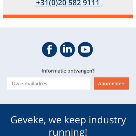
+31(0)20 582 9111
Geveke YouTube
Geveke Facebook
Footer.SocialMedia.Icon.Linke
Informatie ontvangen?
Aanmelden
Geveke, we keep industry
running!