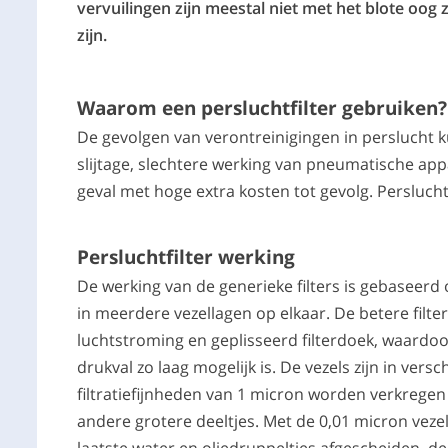
vervuilingen zijn meestal niet met het blote oog 
zijn.
Waarom een persluchtfilter gebruiken?
De gevolgen van verontreinigingen in perslucht k
slijtage, slechtere werking van pneumatische appa
geval met hoge extra kosten tot gevolg. Perslucht
Persluchtfilter werking
De werking van de generieke filters is gebaseerd 
in meerdere vezellagen op elkaar. De betere filt
luchtstroming en geplisseerd filterdoek, waardo
drukval zo laag mogelijk is. De vezels zijn in ve
filtratiefijnheden van 1 micron worden verkregen a
andere grotere deeltjes. Met de 0,01 micron vezels
laatste water en oliedruppeltjes afgescheiden, de