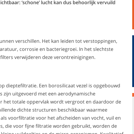
zichtbaar: ‘schone’ lucht kan dus behoorlijk vervuild
unnen verschillen. Het kan leiden tot verstoppingen,
ratuur, corrosie en bacteriegroei. In het slechtste
filters verwijderen deze verontreinigingen.
op dieptefiltratie. Een borosilicaat vezel is opgebouwd
ers zijn uitgevoerd met een aerodynamische
or het totale oppervlak wordt vergroot en daardoor de
rschillende dichte structuren beschikbaar waarmee
ls voorfiltratie voor het afscheiden van vocht, vuil en
, die voor fijne filtratie worden gebruikt, worden de
 kleine vuildeeltjes en de micro-organismen. Kwalitatief