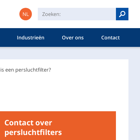
NL
Zoeken
Industrieën
Over ons
Contact
is een persluchtfilter?
Contact over
persluchtfilters