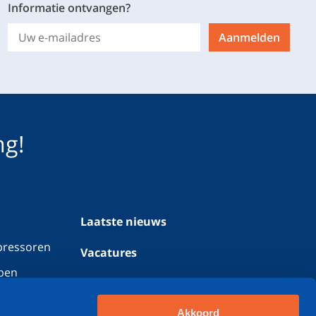
Informatie ontvangen?
Aanmelden
ng!
Laatste nieuws
pressoren
Vacatures
pen
Werken bij Geveke
Contact
Akkoord