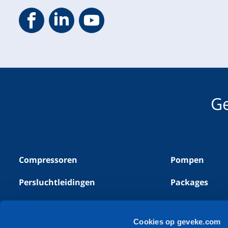
Geveke YouTube
Geveke Facebook
Footer.SocialMedia.Icon.LinkedIn
Ge
Compressoren
Pompen
Persluchtleidingen
Packages
Stikstofgeneratoren
Alle producte
Cookies op geveke.com
Perslucht meet- &